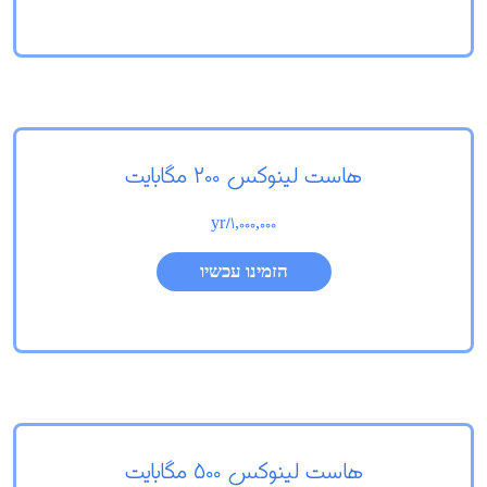
هاست لینوکس 200 مگابایت
/yr
1,000,000
הזמינו עכשיו
هاست لینوکس 500 مگابایت