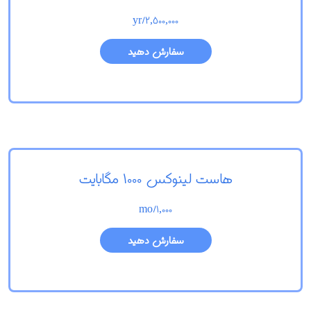
/yr
2,500,000
سفارش دهید
هاست لینوکس 1000 مگابایت
/mo
1,000
سفارش دهید