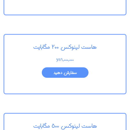
هاست لینوکس 200 مگابایت
/yr
1,000,000
سفارش دهید
هاست لینوکس 500 مگابایت