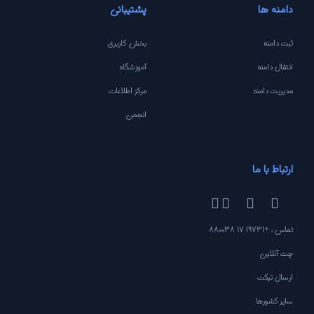
دامنه ها
پشتیبانی
ثبت دامنه
بخش کاربری
انتقال دامنه
آموزشگاه
مدیریت دامنه
مرکز اطلاعات
انجمن
ارتباط با ما
تماس : +(973) 17 880038
چت آنلاین
ارسال تیکت
سایر کشورها