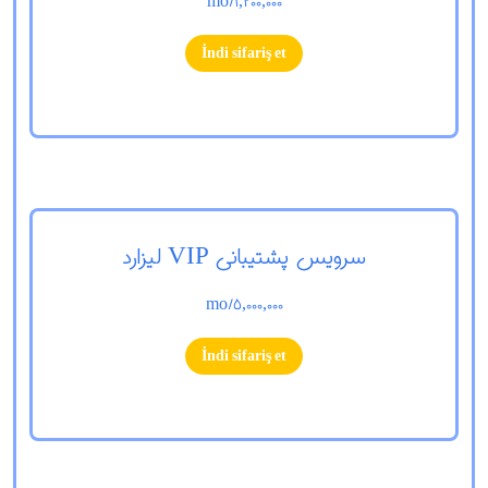
/mo
1,200,000
İndi sifariş et
سرویس پشتیبانی VIP لیزارد
/mo
5,000,000
İndi sifariş et