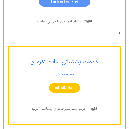
İndi sifariş et
right;">انجام امور مربوط بازیابی سایت
خدمات پشتیبانی سایت نقره ای
/yr
10,000,000
İndi sifariş et
right;">درخواست تغییر ظاهری وبسایت 1 مرتبه