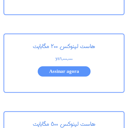
هاست لینوکس 200 مگابایت
/yr
1,000,000
Assinar agora
هاست لینوکس 500 مگابایت