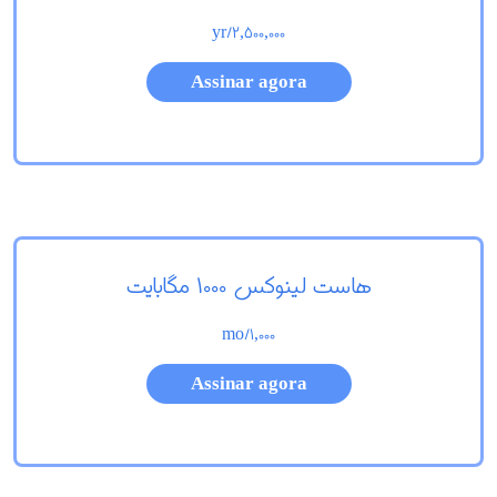
/yr
2,500,000
Assinar agora
هاست لینوکس 1000 مگابایت
/mo
1,000
Assinar agora