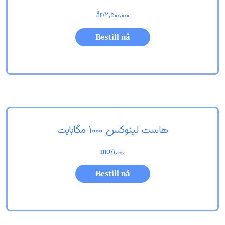
/år
2,500,000
Bestill nå
هاست لینوکس 1000 مگابایت
/mo
1,000
Bestill nå