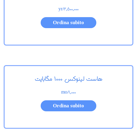
/yr
2,500,000
Ordina subito
هاست لینوکس 1000 مگابایت
/mo
1,000
Ordina subito