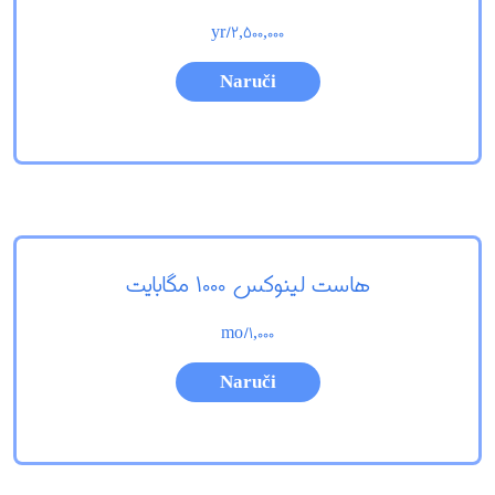
/yr
2,500,000
Naruči
هاست لینوکس 1000 مگابایت
/mo
1,000
Naruči