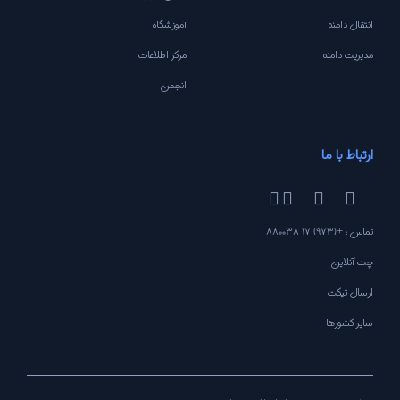
انتقال دامنه
آموزشگاه
مدیریت دامنه
مرکز اطلاعات
انجمن
ارتباط با ما
تماس : +(973) 17 880038
چت آنلاین
ارسال تیکت
سایر کشورها