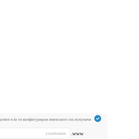
домен и ќе ги конфигурирам именските опслужувачи
www.