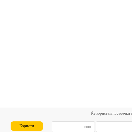
Ќе користам постоечки 
Користи