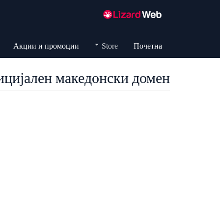
Акции и промоции
Store
Почетна
фицијален македонски домен