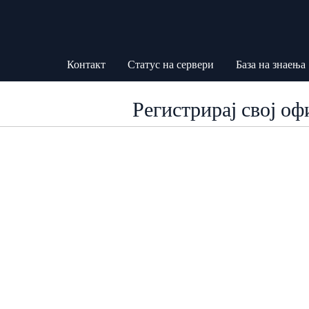
Контакт
Статус на сервери
База на знаења
Регистрирај свој о