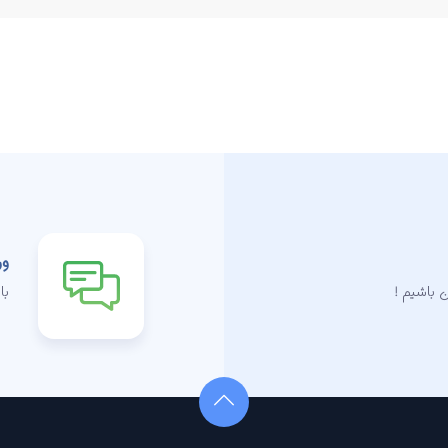
ور
 باشیم !
با