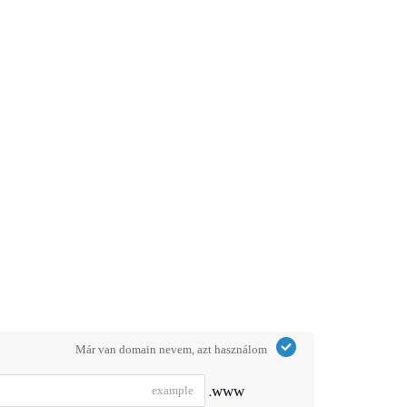
Már van domain nevem, azt használom
www.