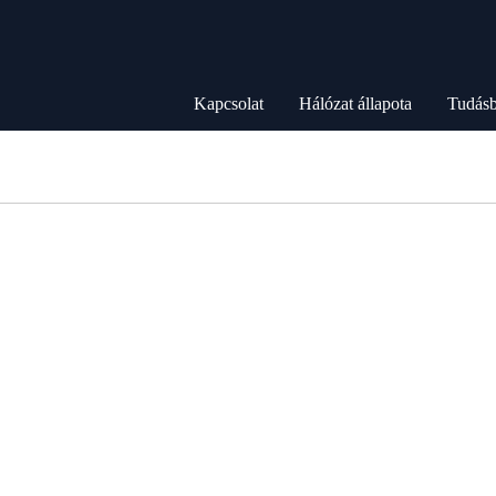
Kapcsolat
Hálózat állapota
Tudásb