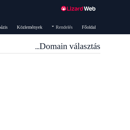
ázis
Közlemények
Rendelés
Főoldal
Domain választás...