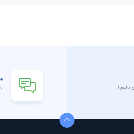
ور
 باشیم !
با