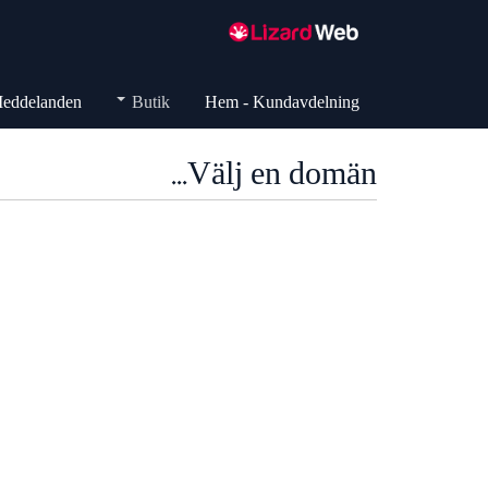
Meddelanden
Butik
Hem - Kundavdelning
Välj en domän...