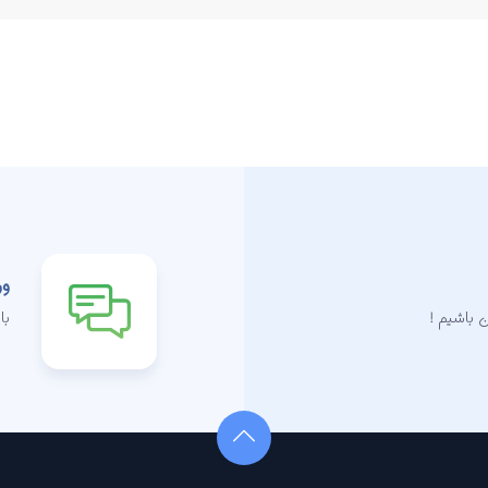
ور
 باشیم !
با